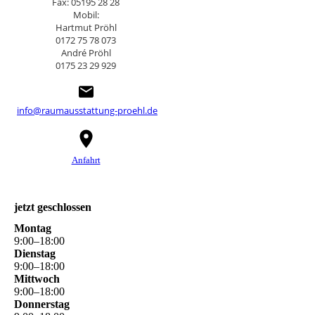
Fax: 05195 28 28
Mobil:
Hartmut Pröhl
0172 75 78 073
André Pröhl
0175 23 29 929
info@raumausstattung-proehl.de
Anfahrt
jetzt geschlossen
Montag
9
:
00
–
18
:
00
Dienstag
9
:
00
–
18
:
00
Mittwoch
9
:
00
–
18
:
00
Donnerstag